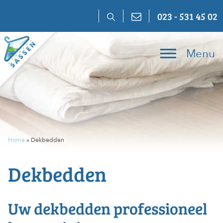
Skip
023 - 531 45 02
to
content
Menu
Home
»
Dekbedden
Dekbedden
Uw dekbedden professioneel